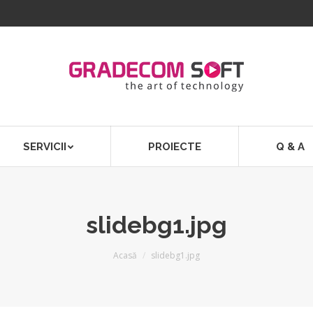
SERVICII
PROIECTE
Q & A
slidebg1.jpg
Acasă
slidebg1.jpg