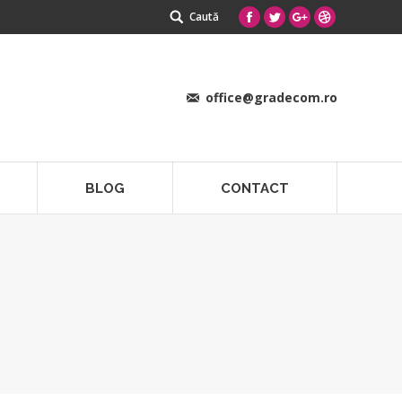
Search:
Caută
Facebook
Twitter
Google+
Dribbble
office@gradecom.ro
BLOG
CONTACT