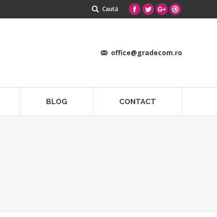
Search:
Caută
Facebook
Twitter
Google+
Dribbble
office@gradecom.ro
BLOG
CONTACT